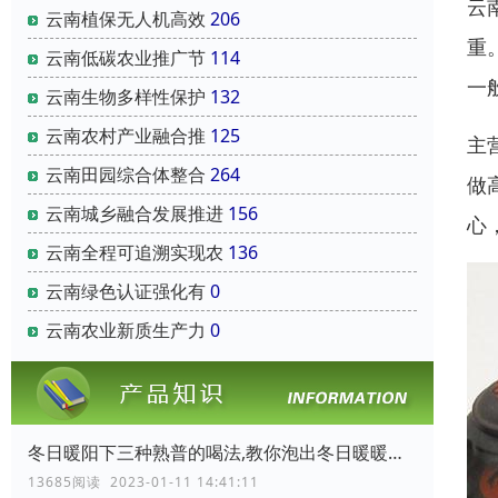
云
云南‌植保无人机‌高效
206
重
云南‌低碳农业‌推广节
114
一
云南‌生物多样性保护‌
132
云南‌农村产业融合‌推
125
主
云南‌田园综合体‌整合
264
做
云南‌城乡融合发展推进
156
心
云南‌全程可追溯实现农
136
云南‌绿色认证‌强化有
0
云南‌农业新质生产力‌
0
冬日暖阳下三种熟普的喝法,教你泡出冬日暖暖的普洱熟茶
13685阅读 2023-01-11 14:41:11