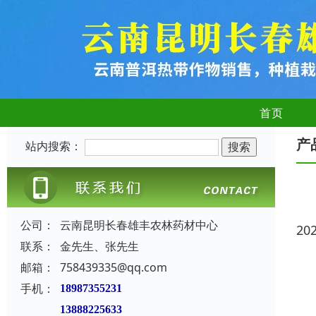
首页
产
站内搜索：
公司：
云南昆明长春雄丰农林药材中心
20
联系：
金先生、张先生
邮箱：
758439335@qq.com
手机：
18987355231
13888225633