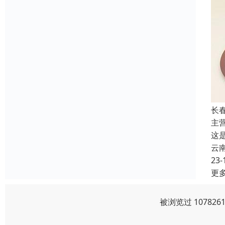
长
主
这
云
23-
更
被浏览过 1078