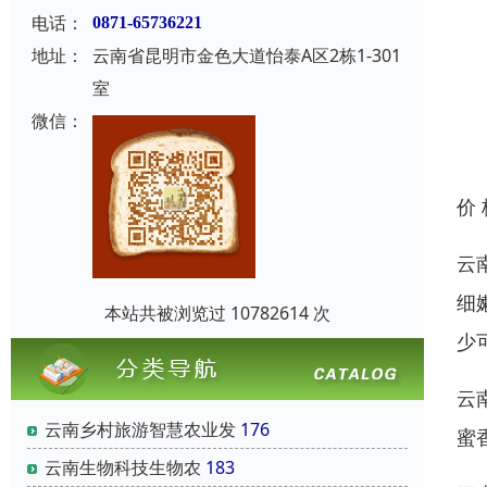
电话：
0871-65736221
地址：
云南省昆明市金色大道怡泰A区2栋1-301
室
微信：
价
云
细
本站共被浏览过 10782614 次
少
云
云南乡村旅游智慧农业发
176
蜜
云南‌生物科技‌生物农
183