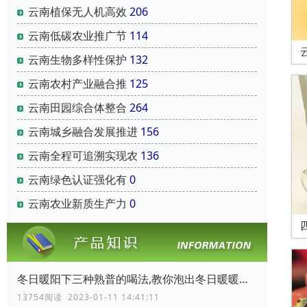
云南‌植保无人机‌高效
206
云南‌低碳农业‌推广节
114
云南‌生物多样性保护‌
132
云南‌农村产业融合‌推
125
云南‌田园综合体‌整合
264
云南‌城乡融合发展推进
156
云南‌全程可追溯实现农
136
云南‌绿色认证‌强化有
0
云南‌农业新质生产力‌
0
冬日暖阳下三种熟普的喝法,教你泡出冬日暖暖的普洱熟茶
13754阅读 2023-01-11 14:41:11