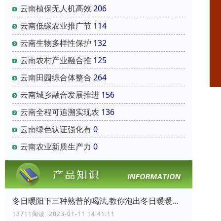
云南‌植保无人机‌高效
206
云南‌低碳农业‌推广节
114
云南‌生物多样性保护‌
132
云南‌农村产业融合‌推
125
云南‌田园综合体‌整合
264
云南‌城乡融合发展推进
156
云南‌全程可追溯实现农
136
云南‌绿色认证‌强化有
0
云南‌农业新质生产力‌
0
冬日暖阳下三种熟普的喝法,教你泡出冬日暖暖的普洱熟茶
13711阅读 2023-01-11 14:41:11