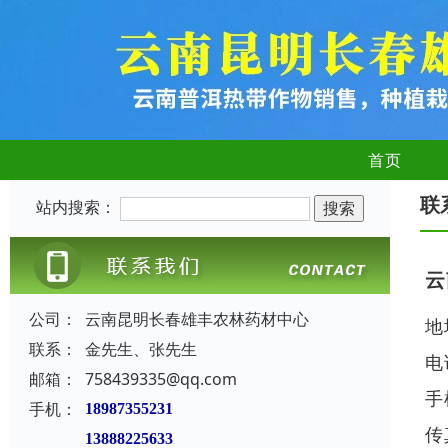
首页
联
站内搜索：
云
公司：
云南昆明长春雄丰农林药材中心
地
联系：
金先生、张先生
电
邮箱：
758439335@qq.com
手
手机：
18987355231
传
13888225633