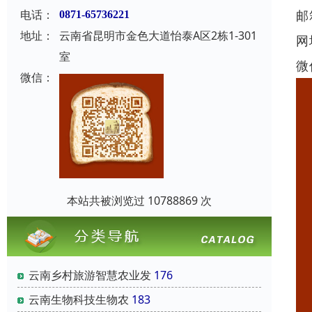
邮
电话：
0871-65736221
地址：
云南省昆明市金色大道怡泰A区2栋1-301
网
室
微
微信：
本站共被浏览过 10788869 次
云南乡村旅游智慧农业发
176
云南‌生物科技‌生物农
183