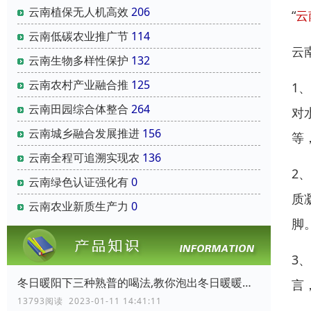
云南‌植保无人机‌高效
206
“
云
云南‌低碳农业‌推广节
114
云
云南‌生物多样性保护‌
132
云南‌农村产业融合‌推
125
1
云南‌田园综合体‌整合
264
对
云南‌城乡融合发展推进
156
等
云南‌全程可追溯实现农
136
2
云南‌绿色认证‌强化有
0
质
云南‌农业新质生产力‌
0
脚
3
冬日暖阳下三种熟普的喝法,教你泡出冬日暖暖的普洱熟茶
言
13793阅读 2023-01-11 14:41:11