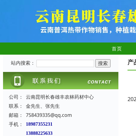
首页
产
站内搜索：
公司：
云南昆明长春雄丰农林药材中心
20
联系：
金先生、张先生
邮箱：
758439335@qq.com
手机：
18987355231
13888225633