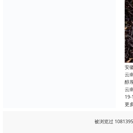
安
云
醇
云
19-
更
被浏览过 1081