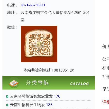
电话：
0871-65736221
地址：
云南省昆明市金色大道怡泰A区2栋1-301
室
微信：
价
公
标
本站共被浏览过 10813951 次
经
昆
云南乡村旅游智慧农业发
176
详
云南‌生物科技‌生物农
183