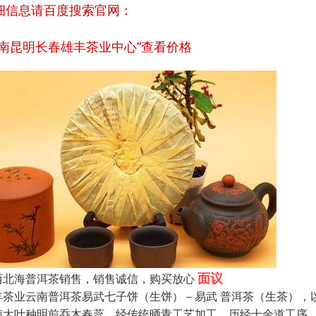
细信息
请百度
搜索官网：
南昆明长春雄丰茶业中心”
查看价格
面议
西北海普洱茶销售，销售诚信，购买放心
丰茶业云南普洱茶易武七子饼（生饼）－易武 普洱茶（生茶），
南大叶种明前乔木春蕊，经传统晒青工艺加工，历经十余道工序