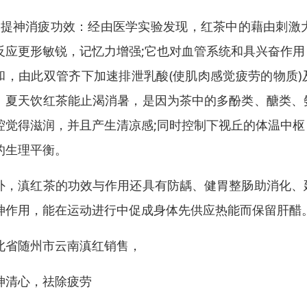
、提神消疲功效：经由医学实验发现，红茶中的藉由刺激
反应更形敏锐，记忆力增强;它也对血管系统和具兴奋作
和，由此双管齐下加速排泄乳酸(使肌肉感觉疲劳的物质)
：夏天饮红茶能止渴消暑，是因为茶中的多酚类、醣类、
腔觉得滋润，并且产生清凉感;同时控制下视丘的体温中
的生理平衡。
外，滇红茶的功效与作用还具有防龋、健胃整肠助消化、
神作用，能在运动进行中促成身体先供应热能而保留肝醋
北省随州市云南滇红销售，
神清心，祛除疲劳