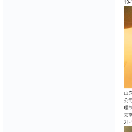
19-
山
公
理
云
21-