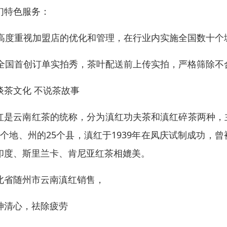
们特色服务：
. 高度重视加盟店的优化和管理，在行业内实施全国数十
. 全国首创订单实拍秀，茶叶配送前上传实拍，严格筛除
谈茶文化 不说茶故事
红是云南红茶的统称，分为滇红功夫茶和滇红碎茶两种，
6个地、州的25个县，滇红于1939年在凤庆试制成功
印度、斯里兰卡、肯尼亚红茶相媲美。
北省随州市云南滇红销售，
神清心，祛除疲劳