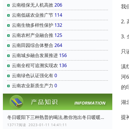
云南‌植保无人机‌高效
206
我
云南‌低碳农业‌推广节
114
2
云南‌生物多样性保护‌
132
云南‌农村产业融合‌推
125
3
云南‌田园综合体‌整合
264
只
云南‌城乡融合发展推进
156
云南‌全程可追溯实现农
136
滇
云南‌绿色认证‌强化有
0
河
云南‌农业新质生产力‌
0
的
湖
提
冬日暖阳下三种熟普的喝法,教你泡出冬日暖暖的普洱熟茶
13717阅读 2023-01-11 14:41:11