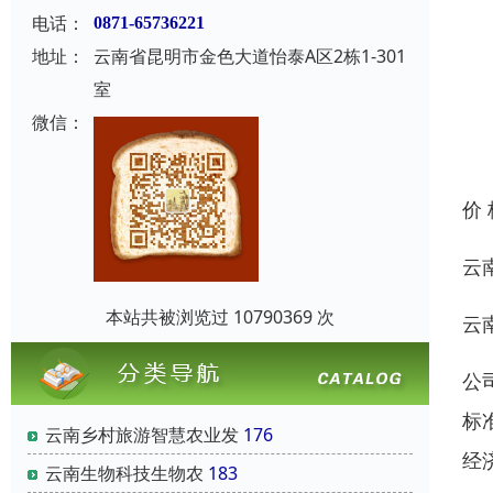
电话：
0871-65736221
地址：
云南省昆明市金色大道怡泰A区2栋1-301
室
微信：
价
云
本站共被浏览过 10790369 次
云
公
标
云南乡村旅游智慧农业发
176
经
云南‌生物科技‌生物农
183