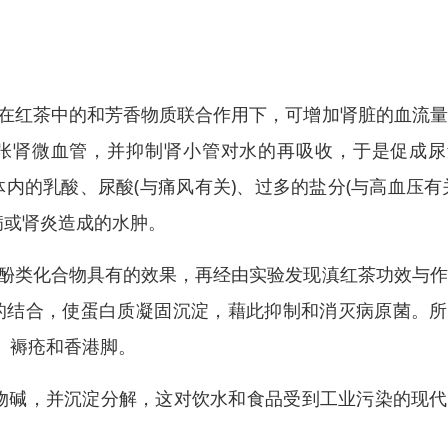
：在红茶中的和芳香物质联合作用下，可增加肾脏的血流
张肾微血管，并抑制肾小管对水的再吸收，于是促成尿
内的乳酸、尿酸(与痛风有关)、过多的盐分(与高血压有
病或肾炎造成的水肿。
多酚类化合物具有的效果，再经由实验发现滇红茶功效与
的结合，使蛋白质凝固沉淀，藉此抑制和消灭病原菌。所
、褥疮和香港脚。
物碱，并沉淀分解，这对饮水和食品受到工业污染的现代