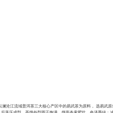
以澜沧江流域普洱茶三大核心产区中的易武茶为原料， 选易武原
，后蒸压成型。茶饼外型圆正饱满，饼面条索肥壮，色泽墨绿；