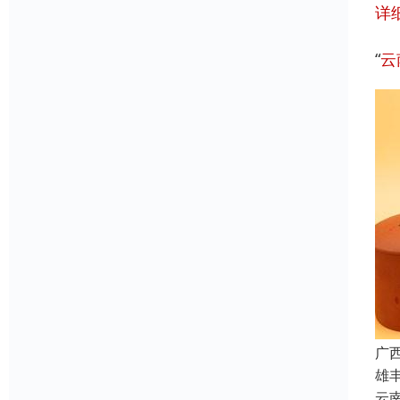
详
“
云
广
雄
云