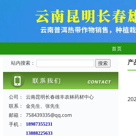
首页
产
站内搜索：
公司：
云南昆明长春雄丰农林药材中心
20
联系：
金先生、张先生
邮箱：
758439335@qq.com
手机：
18987355231
13888225633