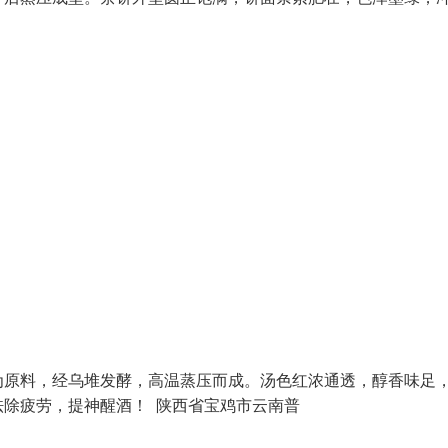
为原料，经乌堆发酵，高温蒸压而成。汤色红浓通透，醇香味足
除疲劳，提神醒酒！ 陕西省宝鸡市云南普