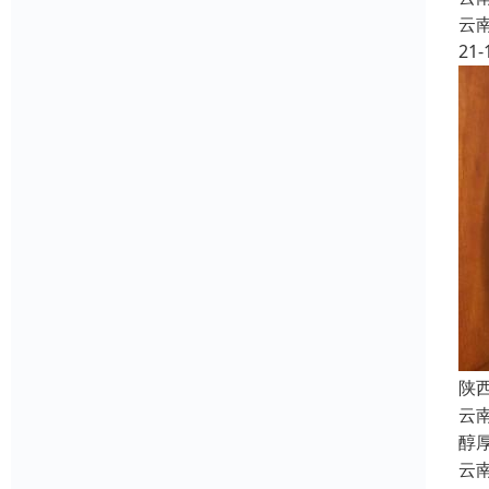
云
21-
陕
云
醇
云