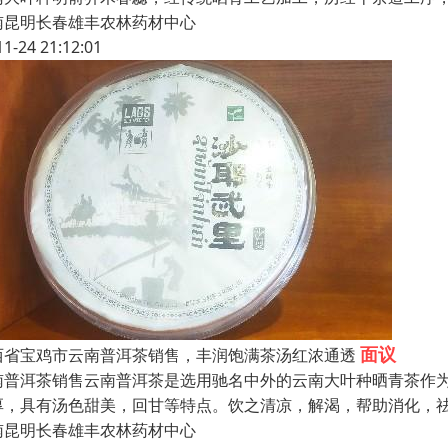
南昆明长春雄丰农林药材中心
11-24 21:12:01
面议
西省宝鸡市云南普洱茶销售，丰润饱满茶汤红浓通透
南普洱茶销售云南普洱茶是选用驰名中外的云南大叶种晒青茶作
厚，具有汤色甜美，回甘等特点。饮之清凉，解渴，帮助消化，祛
南昆明长春雄丰农林药材中心