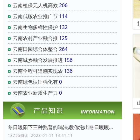
云南‌植保无人机‌高效
206
云南‌低碳农业‌推广节
114
云南‌生物多样性保护‌
132
云南‌农村产业融合‌推
125
云南‌田园综合体‌整合
264
云南‌城乡融合发展推进
156
云南‌全程可追溯实现农
136
云南‌绿色认证‌强化有
0
云南‌农业新质生产力‌
0
冬日暖阳下三种熟普的喝法,教你泡出冬日暖暖的普洱熟茶
13755阅读 2023-01-11 14:41:11